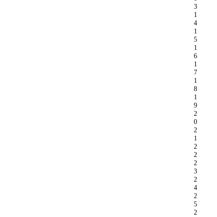
3
1
4
1
5
1
6
1
7
1
8
1
9
2
0
2
1
2
2
2
3
2
4
2
5
2