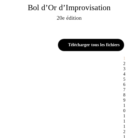
Bol d’Or d’Improvisation
20e édition
Télécharger tous les fichiers
1
2
3
4
5
6
7
8
9
1
0
1
1
1
2
1