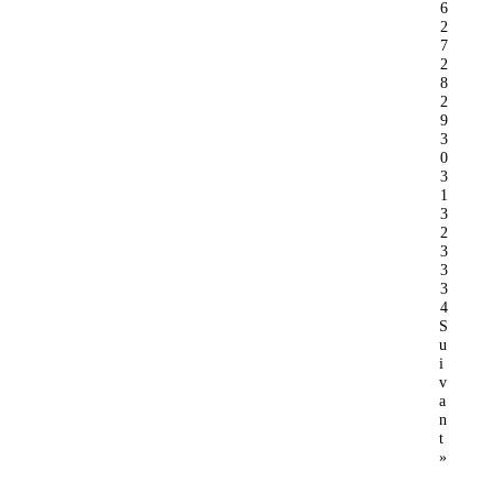
6
2
7
2
8
2
9
3
0
3
1
3
2
3
3
3
4
S
u
i
v
a
n
t
»